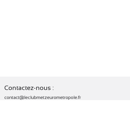
Contactez-nous :
contact@leclubmetzeurometropole.fr
Adresse
2, place d’Armes J. F. Blondel - CS 80367