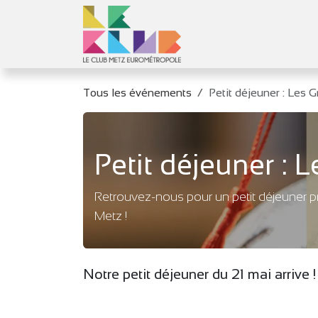
Se rendre au contenu
Le Club
Objec
Tous les événements
Petit déjeuner : Les 
Petit déjeuner : 
Retrouvez-nous pour un petit déjeuner pr
Metz !
Notre petit déjeuner du 21 mai arrive !