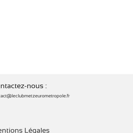
ntactez-nous :
tact@leclubmetzeurometropole.fr
ntions Légales