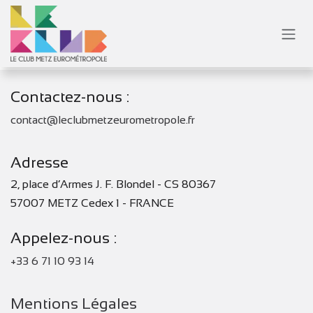
Se rendre au contenu
Contactez-nous :
contact@leclubmetzeurometropole.fr
Adresse
2, place d’Armes J. F. Blondel - CS 80367
57007 METZ Cedex 1 - FRANCE
Appelez-nous :
+33 6 71 10 93 14
Mentions Légales